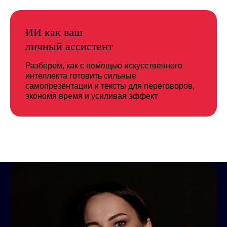
ИИ как ваш
личный ассистент
Разберем, как с помощью искусственного
интеллекта готовить сильные
самопрезентации и тексты для переговоров,
экономя время и усиливая эффект