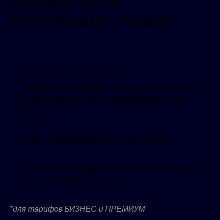
ТРЕНИНГ-ИГРА
MATRESHKING BRAND
На тренинге вы выстроите:
свое позиционирование — продукты компании,
ценности, место в нише относительно других
компаний
бизнес-коммуникации для продвижения
план конкретных действий не только на будущее,
но и на ближайшие 72 часа
*для тарифов БИЗНЕС и ПРЕМИУМ