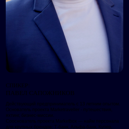
СПИКЕР:
ПАВЕЛ САПОЖНИКОВ
Действующий предприниматель с 13 летним опытом.
Основатель проекта Marketraveller - путешествия,
яхтинг, бизнес-миссии.
Сооснователь проекта Marketbox — найм персонала
для крупных брендов: Т-банк, Альфа-банк, Купер,