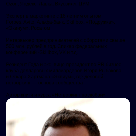
Ozon, Яндекс. Лавка, Вкусвилл, ЦУМ
Эксперт в маркетинге с 18 летним опытом:
Forbes, Avito, Альфа-банк, Skillbox, «Подружка»,
«Эквиум», Росатом
Интервьюер предпринимателей с оборотами свыше
500 млн. рублей в год. Спикер федеральных
конференций -Skillbox, VK и т.д.
Резидент Года и экс- вице-президент по PR бизнес-
клуба долларовых миллиардеров Игоря Рыбакова
и Оскара Хартмана «Эквиум», где деловой
нетворкинг — основа сообщества
Автор книги и курса «Нетворкинг по любви»